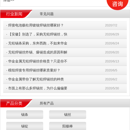
详细>>
行业新闻
常见问题
·
焊接电池极柱用镀镍焊锡丝哪家好？
2020/7/2
·
【安徽】别选了，采购无铅焊锡丝，快
2020/6/29
·
无铅锡条采购，东奔西跑，不如来华金
2020/6/24
·
无铅焊锡丝炸锡、爆锡造成的原因和解
2020/6/20
·
华金金属无铅焊锡丝价格贵？只是你不
2020/6/13
·
模组焊接专用焊锡丝哪家质量好？
2020/6/5
·
华金金属带你了解无铅焊锡丝的种类
2020/6/2
·
市面上有那么多焊锡丝，为什么偏偏要
2020/5/30
产品分类
所有产品
锡条
锡丝
锡锭
阳极棒