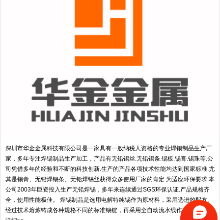
深圳市华金金属科技有限公司是一家具有一般纳税人资格的专业焊锡制品生产厂
家，多年专注焊锡制品生产加工，产品有无铅锡丝.无铅锡条.锡板.锡膏.锡珠等.公
司凭借多年的经验和不断的科技创新.生产的产品各项技术性能均达到国家标准.尤
其是锡膏、无铅焊锡条、无铅焊锡丝获得众多使用厂家的肯定.为适应环保要求.本
公司2003年巨资投入生产无铅焊锡，多年来连续通过SGS环保认证.产品规格齐
全，使用性能极佳。 焊锡制品是选用电解特纯锡作为原材料，采用选进的配方。
经过技术熔炼铸成各种规格不同的标准锡锭，再采用全自动流水线作业挤拉成...