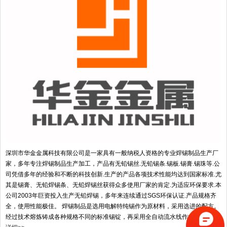
深圳市华金金属科技有限公司是一家具有一般纳税人资格的专业焊锡制品生产厂
家，多年专注焊锡制品生产加工，产品有无铅锡丝.无铅锡条.锡板.锡膏.锡珠等.公
司凭借多年的经验和不断的科技创新.生产的产品各项技术性能均达到国家标准.尤
其是锡膏、无铅焊锡条、无铅焊锡丝获得众多使用厂家的肯定.为适应环保要求.本
公司2003年巨资投入生产无铅焊锡，多年来连续通过SGS环保认证.产品规格齐
全，使用性能极佳。 焊锡制品是选用电解特纯锡作为原材料，采用选进的配方。
经过技术熔炼铸成各种规格不同的标准锡锭，再采用全自动流水线作业挤拉成...