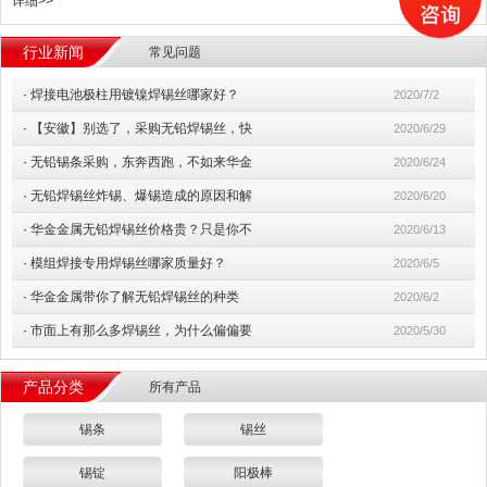
详细>>
行业新闻
常见问题
·
焊接电池极柱用镀镍焊锡丝哪家好？
2020/7/2
·
【安徽】别选了，采购无铅焊锡丝，快
2020/6/29
·
无铅锡条采购，东奔西跑，不如来华金
2020/6/24
·
无铅焊锡丝炸锡、爆锡造成的原因和解
2020/6/20
·
华金金属无铅焊锡丝价格贵？只是你不
2020/6/13
·
模组焊接专用焊锡丝哪家质量好？
2020/6/5
·
华金金属带你了解无铅焊锡丝的种类
2020/6/2
·
市面上有那么多焊锡丝，为什么偏偏要
2020/5/30
产品分类
所有产品
锡条
锡丝
锡锭
阳极棒